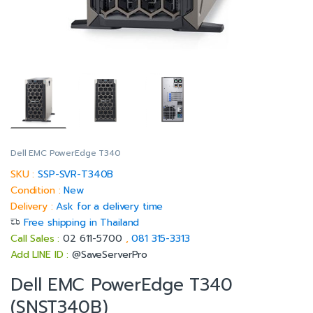
Dell EMC PowerEdge T340
SKU :
SSP-SVR-T340B
Condition :
New
Delivery :
Ask for a delivery time
Free shipping in Thailand
Call Sales :
02 611-5700
,
081 315-3313
Add LINE ID :
@SaveServerPro
Dell EMC PowerEdge T340
(SNST340B)