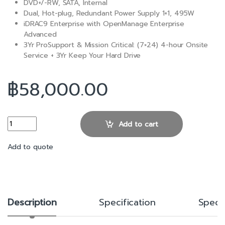
DVD+/-RW, SATA, Internal
Dual, Hot-plug, Redundant Power Supply 1+1, 495W
iDRAC9 Enterprise with OpenManage Enterprise
Advanced
3Yr ProSupport & Mission Critical: (7×24) 4-hour Onsite
Service + 3Yr Keep Your Hard Drive
฿
58,000.00
Dell EMC PowerEdge T340 (SNST340B) quantity
Add to cart
Add to quote
Description
Specification
Spec 