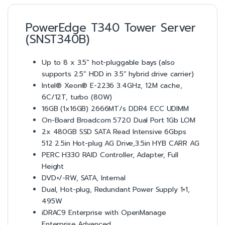
PowerEdge T340 Tower Server
(SNST340B)
Up to 8 x 3.5” hot-pluggable bays (also
supports 2.5” HDD in 3.5” hybrid drive carrier)
Intel® Xeon® E-2236 3.4GHz, 12M cache,
6C/12T, turbo (80W)
16GB (1x16GB) 2666MT/s DDR4 ECC UDIMM
On-Board Broadcom 5720 Dual Port 1Gb LOM
2x 480GB SSD SATA Read Intensive 6Gbps
512 2.5in Hot-plug AG Drive,3.5in HYB CARR AG
PERC H330 RAID Controller, Adapter, Full
Height
DVD+/-RW, SATA, Internal
Dual, Hot-plug, Redundant Power Supply 1+1,
495W
iDRAC9 Enterprise with OpenManage
Enterprise Advanced