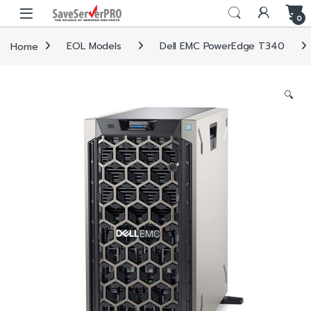
Skip to navigation
Skip to content
0
Home
EOL Models
Dell EMC PowerEdge T340
🔍