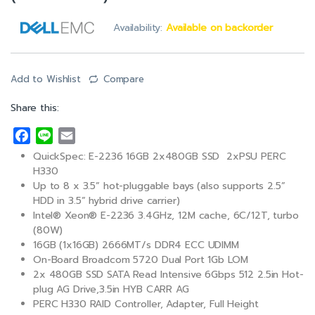
Availability:
Available on backorder
Add to Wishlist
Compare
Share this:
F
L
E
a
i
m
QuickSpec: E-2236 16GB 2x480GB SSD 2xPSU PERC
c
n
a
H330
e
e
i
Up to 8 x 3.5” hot-pluggable bays (also supports 2.5”
HDD in 3.5” hybrid drive carrier)
b
l
Intel® Xeon® E-2236 3.4GHz, 12M cache, 6C/12T, turbo
o
(80W)
o
16GB (1x16GB) 2666MT/s DDR4 ECC UDIMM
k
On-Board Broadcom 5720 Dual Port 1Gb LOM
2x 480GB SSD SATA Read Intensive 6Gbps 512 2.5in Hot-
plug AG Drive,3.5in HYB CARR AG
PERC H330 RAID Controller, Adapter, Full Height