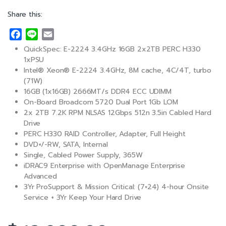
Share this:
F
L
E
a
i
m
QuickSpec: E-2224 3.4GHz 16GB 2x2TB PERC H330
c
n
a
1xPSU
e
e
i
Intel® Xeon® E-2224 3.4GHz, 8M cache, 4C/4T, turbo
(71W)
b
l
16GB (1x16GB) 2666MT/s DDR4 ECC UDIMM
o
On-Board Broadcom 5720 Dual Port 1Gb LOM
o
2x 2TB 7.2K RPM NLSAS 12Gbps 512n 3.5in Cabled Hard
k
Drive
PERC H330 RAID Controller, Adapter, Full Height
DVD+/-RW, SATA, Internal
Single, Cabled Power Supply, 365W
iDRAC9 Enterprise with OpenManage Enterprise
Advanced
3Yr ProSupport & Mission Critical: (7×24) 4-hour Onsite
Service + 3Yr Keep Your Hard Drive