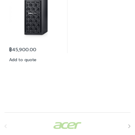
฿
45,900.00
Add to quote
Brands Carousel