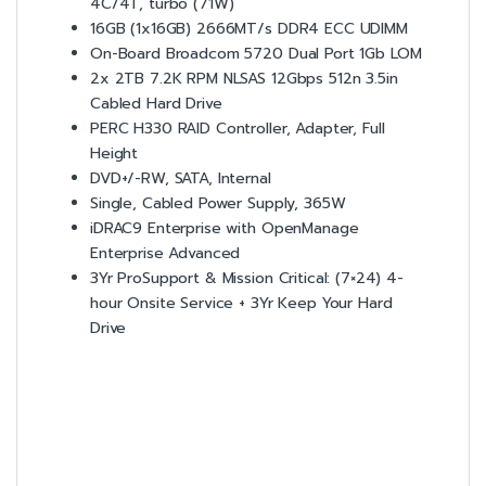
4C/4T, turbo (71W)
16GB (1x16GB) 2666MT/s DDR4 ECC UDIMM
On-Board Broadcom 5720 Dual Port 1Gb LOM
2x 2TB 7.2K RPM NLSAS 12Gbps 512n 3.5in
Cabled Hard Drive
PERC H330 RAID Controller, Adapter, Full
Height
DVD+/-RW, SATA, Internal
Single, Cabled Power Supply, 365W
iDRAC9 Enterprise with OpenManage
Enterprise Advanced
3Yr ProSupport & Mission Critical: (7×24) 4-
hour Onsite Service + 3Yr Keep Your Hard
Drive