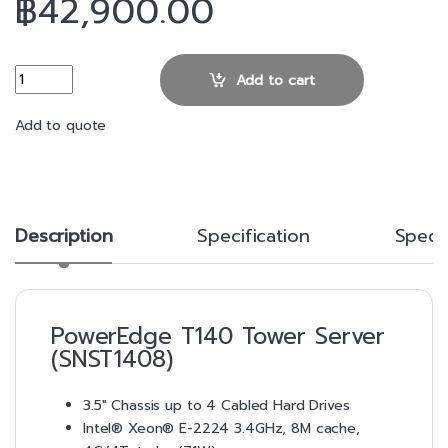
฿
42,900.00
Dell EMC PowerEdge T140 (SNST1408) quantity
Add to cart
Add to quote
Description
Specification
Spec 
PowerEdge T140 Tower Server
(SNST1408)
3.5″ Chassis up to 4 Cabled Hard Drives
Intel® Xeon® E-2224 3.4GHz, 8M cache,