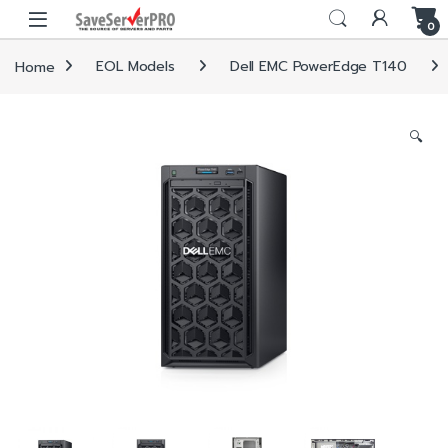
Skip to navigation
Skip to content
0
Home
EOL Models
Dell EMC PowerEdge T140
🔍