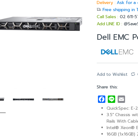
Delivery :
Ask for a 
Free shipping in 
Call Sales :
02 611-
Add LINE ID :
@Save
Dell EMC 
Add to Wishlist
Share this:
F
L
E
a
i
m
QuickSpec: E
c
n
a
3.5″ Chassis wi
e
e
i
Rails With Ca
Intel® Xeon® 
b
l
16GB (1x16GB
o