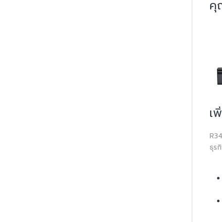
คุ
เพ
R34
ธุร