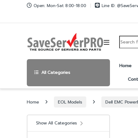
Skip to navigation
Skip to content
Open: Mon-Sat 8:00-18:00
Line ID: @SaveSer
Search fo
Home
All Categories
Cont
Home
EOL Models
Dell EMC Powe
Show All Categories