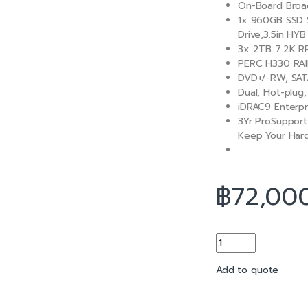
On-Board Broa
o
1x 960GB SSD S
k
Drive,3.5in HY
3x 2TB 7.2K RP
PERC H330 RAID
DVD+/-RW, SATA
Dual, Hot-plug
iDRAC9 Enterp
3Yr ProSupport 
Keep Your Hard
฿
72,00
Dell EMC PowerEdge
Add to quote