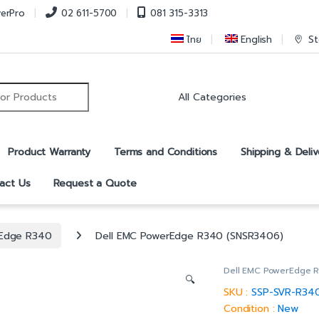
verPro
02 611-5700
081 315-3313
ไทย
English
St
r:
Product Warranty
Terms and Conditions
Shipping & Deliv
act Us
Request a Quote
rEdge R340
Dell EMC PowerEdge R340 (SNSR3406)
Dell EMC PowerEdge 
🔍
SKU :
SSP-SVR-R34
Condition :
New