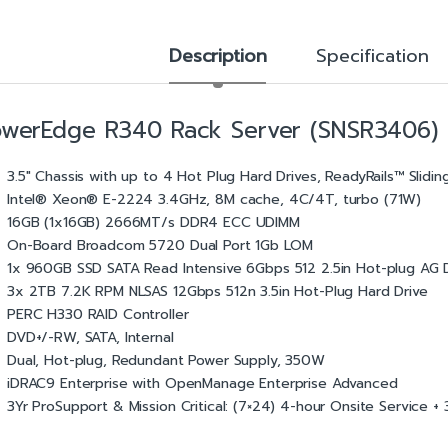
Description
Specification
owerEdge R340 Rack Server (SNSR3406)
3.5″ Chassis with up to 4 Hot Plug Hard Drives, ReadyRails™ Slid
Intel® Xeon® E-2224 3.4GHz, 8M cache, 4C/4T, turbo (71W)
16GB (1x16GB) 2666MT/s DDR4 ECC UDIMM
On-Board Broadcom 5720 Dual Port 1Gb LOM
1x 960GB SSD SATA Read Intensive 6Gbps 512 2.5in Hot-plug AG 
3x 2TB 7.2K RPM NLSAS 12Gbps 512n 3.5in Hot-Plug Hard Drive
PERC H330 RAID Controller
DVD+/-RW, SATA, Internal
Dual, Hot-plug, Redundant Power Supply, 350W
iDRAC9 Enterprise with OpenManage Enterprise Advanced
3Yr ProSupport & Mission Critical: (7×24) 4-hour Onsite Service +