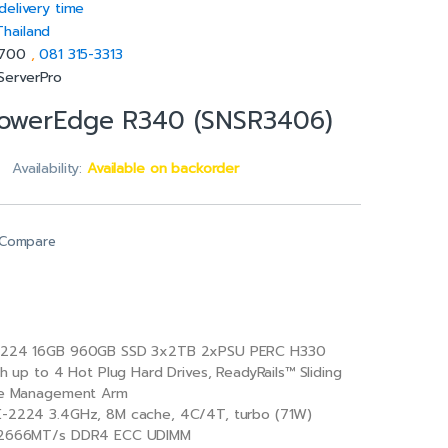
delivery time
Thailand
5700
,
081 315-3313
ServerPro
PowerEdge R340 (SNSR3406)
Availability:
Available on backorder
Compare
-2224 16GB 960GB SSD 3x2TB 2xPSU PERC H330
th up to 4 Hot Plug Hard Drives, ReadyRails™ Sliding
ble Management Arm
E-2224 3.4GHz, 8M cache, 4C/4T, turbo (71W)
) 2666MT/s DDR4 ECC UDIMM