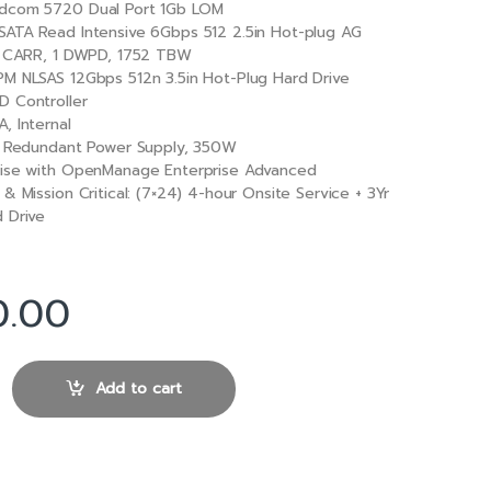
dcom 5720 Dual Port 1Gb LOM
ATA Read Intensive 6Gbps 512 2.5in Hot-plug AG
B CARR, 1 DWPD, 1752 TBW
M NLSAS 12Gbps 512n 3.5in Hot-Plug Hard Drive
 Controller
, Internal
, Redundant Power Supply, 350W
rise with OpenManage Enterprise Advanced
& Mission Critical: (7×24) 4-hour Onsite Service + 3Yr
 Drive
0.00
 R340 (SNSR3406) quantity
Add to cart