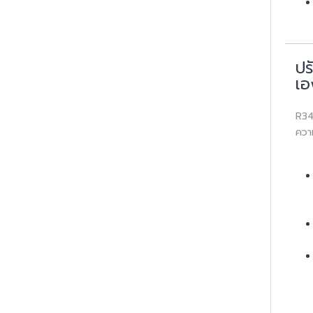
ปร
เอ
R34
ควา