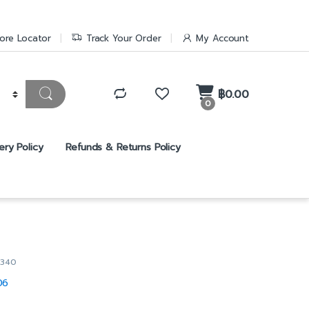
ore Locator
Track Your Order
My Account
฿
0.00
0
ery Policy
Refunds & Returns Policy
R340
06