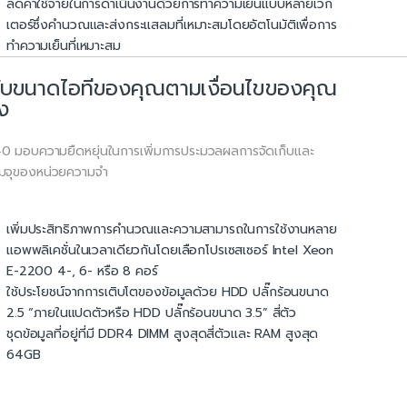
ลดค่าใช้จ่ายในการดำเนินงานด้วยการทำความเย็นแบบหลายเวก
เตอร์ซึ่งคำนวณและส่งกระแสลมที่เหมาะสมโดยอัตโนมัติเพื่อการ
ทำความเย็นที่เหมาะสม
ับขนาดไอทีของคุณตามเงื่อนไขของคุณ
ง
0 มอบความยืดหยุ่นในการเพิ่มการประมวลผลการจัดเก็บและ
มจุของหน่วยความจำ
เพิ่มประสิทธิภาพการคำนวณและความสามารถในการใช้งานหลาย
แอพพลิเคชั่นในเวลาเดียวกันโดยเลือกโปรเซสเซอร์ Intel Xeon
E-2200 4-, 6- หรือ 8 คอร์
ใช้ประโยชน์จากการเติบโตของข้อมูลด้วย HDD ปลั๊กร้อนขนาด
2.5 “ภายในแปดตัวหรือ HDD ปลั๊กร้อนขนาด 3.5” สี่ตัว
ชุดข้อมูลที่อยู่ที่มี DDR4 DIMM สูงสุดสี่ตัวและ RAM สูงสุด
64GB