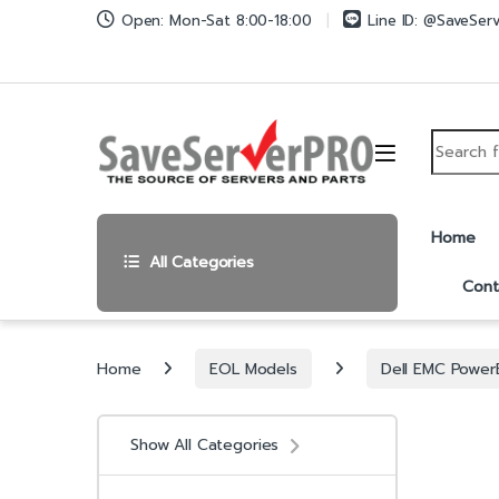
Skip to navigation
Skip to content
Open: Mon-Sat 8:00-18:00
Line ID: @SaveSer
Search fo
Home
All Categories
Cont
Home
EOL Models
Dell EMC Powe
Show All Categories