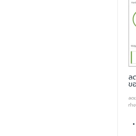
ลด
ข
ลดเ
ทำงา