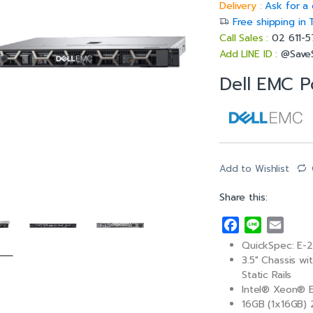
Delivery :
Ask for a 
Free shipping in 
Call Sales :
02 611-
Add LINE ID :
@Save
Dell EMC 
Add to Wishlist
Share this:
F
L
E
a
i
m
QuickSpec: E-
c
n
a
3.5″ Chassis w
e
e
i
Static Rails
Intel® Xeon® 
b
l
16GB (1x16GB
o