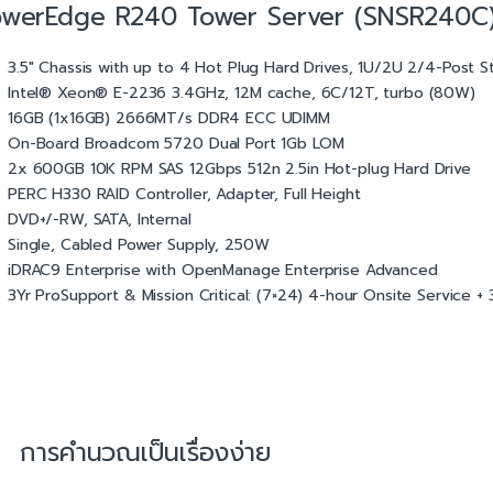
owerEdge R240 Tower Server (SNSR240C
3.5″ Chassis with up to 4 Hot Plug Hard Drives, 1U/2U 2/4-Post Sta
Intel® Xeon® E-2236 3.4GHz, 12M cache, 6C/12T, turbo (80W)
16GB (1x16GB) 2666MT/s DDR4 ECC UDIMM
On-Board Broadcom 5720 Dual Port 1Gb LOM
2x 600GB 10K RPM SAS 12Gbps 512n 2.5in Hot-plug Hard Drive
PERC H330 RAID Controller, Adapter, Full Height
DVD+/-RW, SATA, Internal
Single, Cabled Power Supply, 250W
iDRAC9 Enterprise with OpenManage Enterprise Advanced
3Yr ProSupport & Mission Critical: (7×24) 4-hour Onsite Service +
การคำนวณเป็นเรื่องง่าย