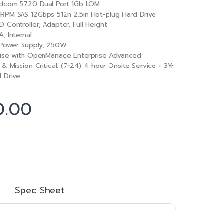
dcom 5720 Dual Port 1Gb LOM
PM SAS 12Gbps 512n 2.5in Hot-plug Hard Drive
 Controller, Adapter, Full Height
, Internal
 Power Supply, 250W
rise with OpenManage Enterprise Advanced
& Mission Critical: (7×24) 4-hour Onsite Service + 3Yr
 Drive
0.00
Spec Sheet