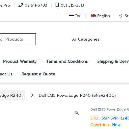
verPro
02 611-5700
081 315-3313
ไทย
English
St
r:
Product Warranty
Terms and Conditions
Shipping & Deliv
act Us
Request a Quote
rEdge R240
Dell EMC PowerEdge R240 (SNSR240C)
Dell EMC PowerEdge 
🔍
SKU :
SSP-SVR-R24
Condition :
New