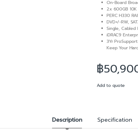
On-Board Broa
o
2x 600GB 10K R
k
PERC H330 RAID
DVD+/-RW, SATA
Single, Cabled
iDRAC9 Enterp
3Yr ProSupport 
Keep Your Hard
฿
50,90
Add to quote
Description
Specification