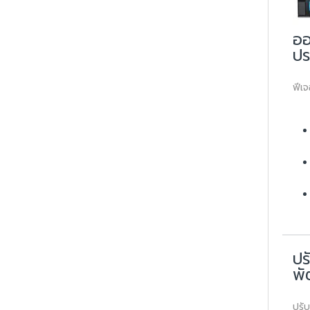
ออ
ป
ฟีเจ
ปร
พ
ปรั