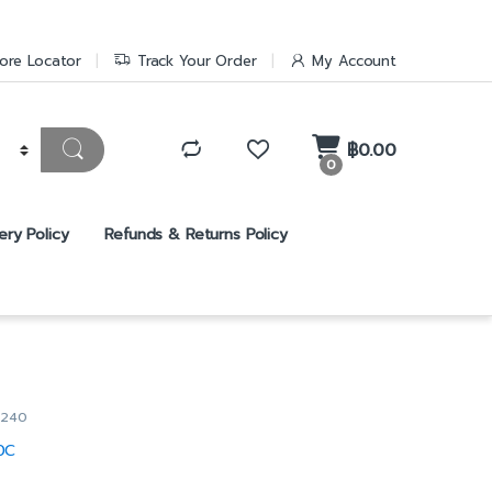
ore Locator
Track Your Order
My Account
฿
0.00
0
ery Policy
Refunds & Returns Policy
R240
0C