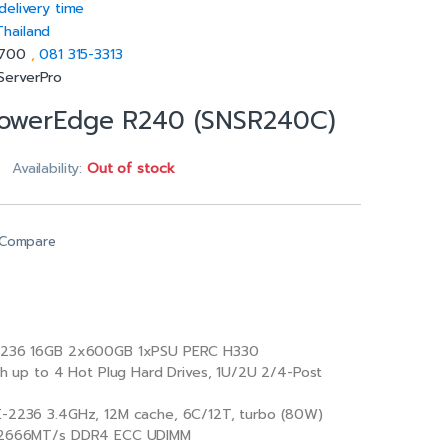
delivery time
Thailand
5700
,
081 315-3313
ServerPro
PowerEdge R240 (SNSR240C)
Availability:
Out of stock
Compare
2236 16GB 2x600GB 1xPSU PERC H330
ith up to 4 Hot Plug Hard Drives, 1U/2U 2/4-Post
E-2236 3.4GHz, 12M cache, 6C/12T, turbo (80W)
) 2666MT/s DDR4 ECC UDIMM